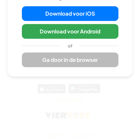
Samenwerking
Download voor iOS
Feedback & ideeën
Vorig
Melding of klacht
Download voor Android
Volgende
of
Ga door in de browser
Pers & Media
Algemene voorwaarden