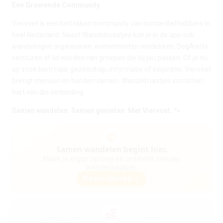
Een Groeiende Community
Viervoet is een betrokken community van hondenliefhebbers in
heel Nederland. Naast Wandelmaatjes kun je in de app ook
wandelingen organiseren, evenementen ontdekken, DogAlerts
versturen of lid worden van groepen die bij jou passen. Of je nu
op zoek bent naar gezelschap, informatie of inspiratie, Viervoet
brengt mensen en honden samen. Wandelmaatjes vormt het
hart van die verbinding.
Samen wandelen. Samen genieten. Met Viervoet.
🐾
handshake
Samen wandelen begint hier.
Maak je eigen oproep en ontmoet nieuwe
wandelmaatjes.
Plaats oproep
arrow_forward
volunteer_activism