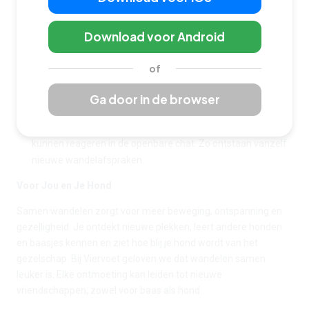
Plaats een oproepje:
Geef je oproep een titel, vertel iets
over jezelf en je hond en leg uit wat je zoekt in een
Download voor Android
wandelmaatje.
Kies je voorkeuren:
Selecteer dagen, tijden, afstanden,
of
tempo en type hond waarmee je wilt wandelen.
Voeg een foto toe:
Een leuke foto maakt je oproep
Ga door in de browser
persoonlijk en herkenbaar.
Ontvang reacties en maak contact:
Mensen in de buurt
kunnen reageren in de openbare chat. Zo ontstaan vanzelf
nieuwe wandelafspraken.
Voor Jou en Je Hond
Samen wandelen zorgt voor meer beweging, ontspanning en
gezelligheid. Je ontdekt nieuwe plekken, leert andere honden
en baasjes kennen en ziet hoe blij je hond wordt van het
gezelschap. Bij Viervoet geloven we dat wandelen samen
leuker is. Elke ontmoeting kan leiden tot nieuwe
vriendschappen, zowel voor baas als hond.