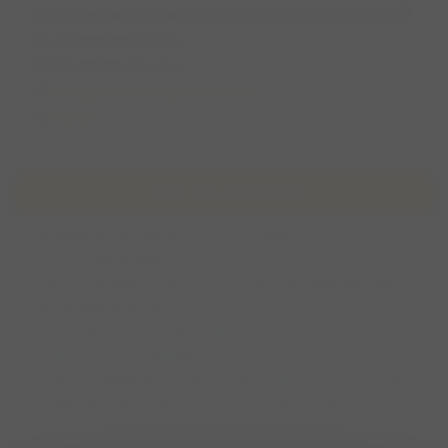
Aangelijnde wandeling beeldenpark overste hoff
zo 19 oktober 2025
09:30 (45 minuten)
Landgraaf, Limburg, Nederland
Mandy
Over de wandeling
Aangelijnde wandeling van ong. 3 kwatier.
Treffen parkeerplaats hotel overste hoff..
-aan en afmelden verplicht -> zonder aanmeldingen gaat
de wandeling niet door
– niet andermans honden voeren
– Geen stokken /speelgoed
– enkel Aangelijnde sociale honden . Waylon is enorm vaak
aangevallen geworden door niet sociale hondjes…