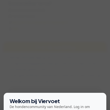
Boswandeling “de kuil”
do 30 oktober 2025
12:00 (1,5 uur)
Berg en Dal, Gelderland, Nederland
Ellie
Over de wandeling
Heerlijke boswandeling van ca 5 km in het
hondenlosloopgebied in Berg en Dal. De honden kunnen
ook heerlijk spelen in de kuil.
Liever geen balletjes meenemen zodat de honden meer op
elkaar gefocust blijven qua spel.
Bekijk voorwaarden voor deelname
Welkom bij Viervoet
De hondencommunity van Nederland. Log in om