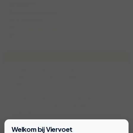
Ederheide
zo 25 augustus 2024
17:00 (1,5 uur)
Ede, Gelderland, Nederland
Lauren & Bailey
Over de wandeling
De heide schijnt alweer prachtig paars te zijn.
Wie heeft er zin om mee te wandelen?
Ongeveer 60 a 75 minuten.
De temperatuur lijkt nu prima voor de heide, maar mocht
het toch helaas boven de 22 a 23 graden met veel zon
worden is het hier echt te warm.
Bekijk voorwaarden voor deelname
Welkom bij Viervoet