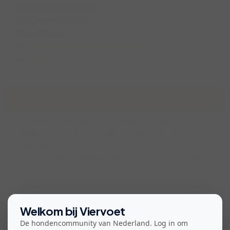
Gezellig socialiseren
za 7 februari 2026
11:00 (1 uur)
Spijkenisse, Zuid-Holland, Nederland
Nicky
Over de wandeling
Gezellig even wandelen in het Vogelenzang park en/of
Mallebos, eventueel een andere locatie of tijd als dat voor
andere beter uitkomt! 🙂
Ik wordt volgende week geopereerd, dus even voor Nala
nog wat socialisatie
Bekijk voorwaarden voor deelname
Welkom bij Viervoet
De hondencommunity van Nederland. Log in om