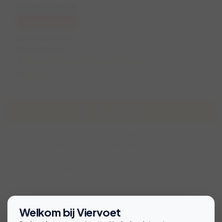
Groene weelde
Geannuleerd
di 14 april 2026
11:00 (1 uur)
Cruquius, Noord-Holland, Nederland
Rianne
Over de wandeling
Wekelijkse wandeling met vast groepje
Er zijn al 2 andere honden die meelopen maar niet in deze
app zitten
Het vaste groepje bestaat uit 3 gesteriliseerde teefjes van
gemiddelde hoogte
Bekijk voorwaarden voor deelname
Welkom bij Viervoet