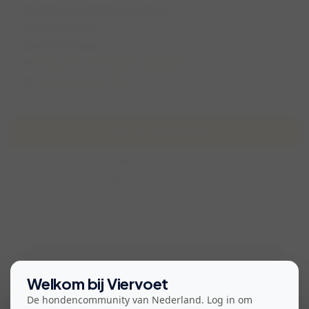
Herder wandeling mastbos
za 4 mei 2024
14:00 (1,5 uur)
Breda, Noord-Brabant, Nederland
Charlotte-Sam-Tika
Over de wandeling
Gezellige herderwandeling in het Mastbos. Verzamelen op
de parkeerplaats tegenover het Mastbos hotel (zie link
eronder). Indien wenselijk kan er een drankje op het terras
bij het hotel worden genuttigd.
https://maps.app.goo.gl/uLnCKVJuctRzRHu67
Bekijk voorwaarden voor deelname
Welkom bij Viervoet
De hondencommunity van Nederland. Log in om