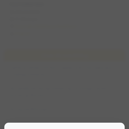
Kootwijkerduin
di 5 mei 2026
17:00 (1 uur)
Kootwijk, Gelderland, Nederland
Chantal
Over de wandeling
Samen snuffelen, rennen en spelen over Kootwijkerduin
(volledig omheind).
Verzamelen binnen de omheining. Ter hoogte van het
pootje op de kaart.
Rustig wandeltempo.
Parkeren aan de overkant.