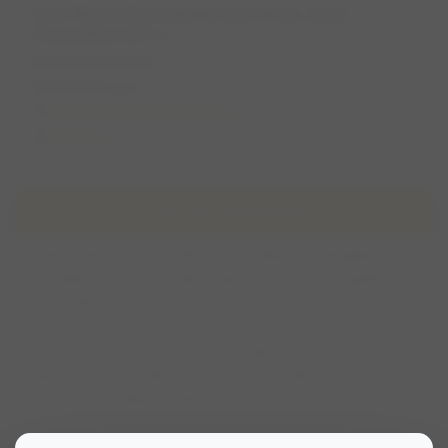
Last Minute Dali wandelt aan de lijn, door
Haarzuilens (Utr.)
za 20 juni 2026
20:00 (1 uur)
Utrecht, Utrecht, Nederland
WillemV
Over de wandeling
Dali houdt niet van voetbal, dus vandaar een aangelijnde
wandeling van 1:15 uur door Natuurmonumentengebied
Haarzuilens.
Hier en daar lopen we door wat hoger gras en het heeft net
geregend. De honden kunnen pootje baden maar
misschien handig als je drinkwater voor hem/haar
meeneemt.