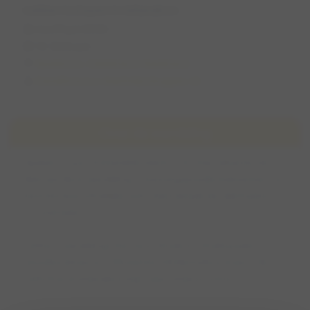
Lekker loslopen in Julianabos
ma 29 juni 2026
14:30 (1 uur)
Apeldoorn, Gelderland, Nederland
Danielle (www.daanhelptdoggies.nl)
Over de wandeling
Update 22 juni: Ik (Danielle) neem i.v.m. mijn vakantie niet
deel aan deze wandeling. Chantal gaat jullie meenemen, ze
kent het bos inmiddels ook. Heel veel plezier allemaal en
tot snel weer! 🙂
Lekkere wandeling in het bos. Brede en smalle paden
wisselen elkaar af. Officieel het Wildernisbos maar in de
volksmond Julianabos (ligt naast JulianaToren).