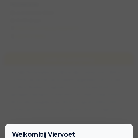
Mookerplas
zo 6 oktober 2024
13:00 (2 uur)
Plasmolen, Limburg, Nederland
Lauren & Bailey
Over de wandeling
Rondje Mookerplas met de honden. Samen met Edith en
Tommie zijn we hier op ontdekking geweest. Een rondje
rondom de plas is ongeveer 5.5 km. Uiteraard ook
geregeld zwempret tussendoor. Een klein stukje moeten
de honden aangelijnd zijn. Als het enigszins lekker weer is
kunnen we afsluiten met een ijsje bij Clevers. Ongeveer 90 a
120 min.
Bekijk voorwaarden voor deelname
Welkom bij Viervoet