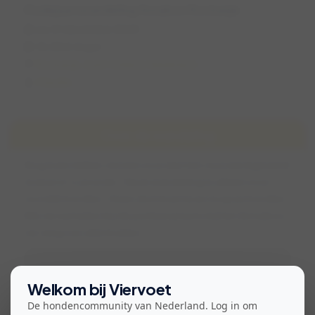
Oudejaarswandeling Annabos Rockanje
wo 31 december 2025
13:00 (1,5 uur)
Rockanje, Zuid-Holland, Nederland
Claudia
Over de wandeling
Nog even lekker rennen voordat het vuurwerkgeweld
losbarst ‘s avonds. Deze wandeling is alleen voor
sociale honden. Geen dominante en loopse honden.
We verzamelen bij de parkeerplaats bij het Annabos,
ver weg van alle knallen.
Bekijk voorwaarden voor deelname
Welkom bij Viervoet
De hondencommunity van Nederland. Log in om