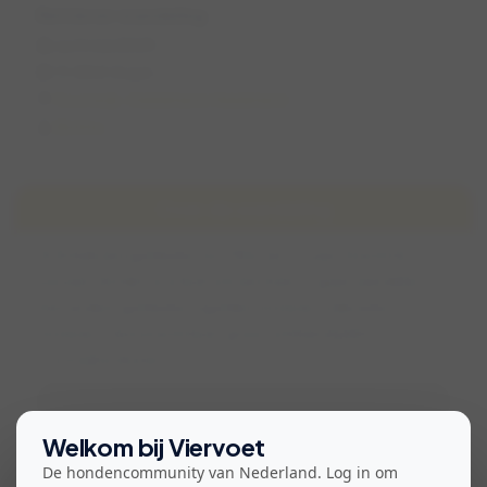
Retriever wandeling
za 3 mei 2025
11:00 (1,5 uur)
Kootwijk, Gelderland, Nederland
Bichha
Over de wandeling
Hi! Ik heb een goldador reu, Milo van 1,5 jaar. Enorm lief,
sociaal. Het lijkt ons leuk om een keer te gaan wandelen
met andere goldadors/golden retrievers/labrador
retrievers. Een enorm leuk, groot omheind plek is
Kootwijkerduinen.
Bekijk voorwaarden voor deelname
Welkom bij Viervoet
De hondencommunity van Nederland. Log in om