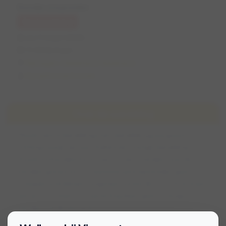
Rondje ooypolder
Geannuleerd
wo 11 maart 2026
11:00 (3,5 uur)
Nijmegen, Gelderland, Nederland
Dymphna van houten
Over de wandeling
Mooie natuurwandeling start wandelbrug ooypoort
richting roosje van ooy maken een rustige wandeling
mooie lus hondjes los en vast .er zijn strandjes voor de
hondjes graven en evt zwemmen pootjes baden geen
snoepjes en balletjes .ongeveer tussen de 7 en 10 km maar
wie wil 15 of meer !!! T is prachtig daar .geen te jonge
honden ivm de afstand