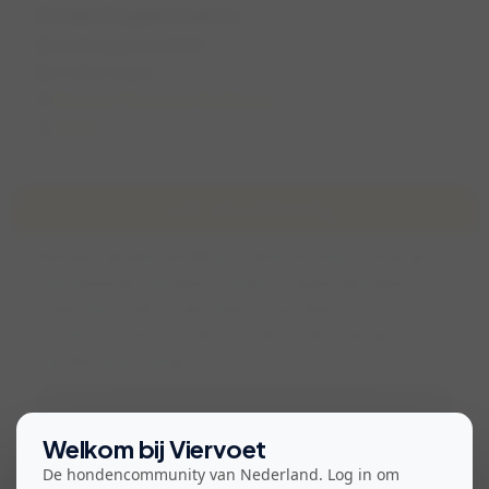
Rondje Roggebotsebos
za 15 augustus 2026
11:30 (1,5 uur)
Dronten, Flevoland, Nederland
Grith
Over de wandeling
Wij lopen de gele wandelroute door het bos en langs de
boomgaarden, wij lopen rustig en stoppen geregeld,
zodat ook oude honden mee kunnen doen.
Mocht het te heet worden voor de honden, dan ga ik de
wandeling vervroegen!
Bekijk voorwaarden voor deelname
Welkom bij Viervoet
De hondencommunity van Nederland. Log in om