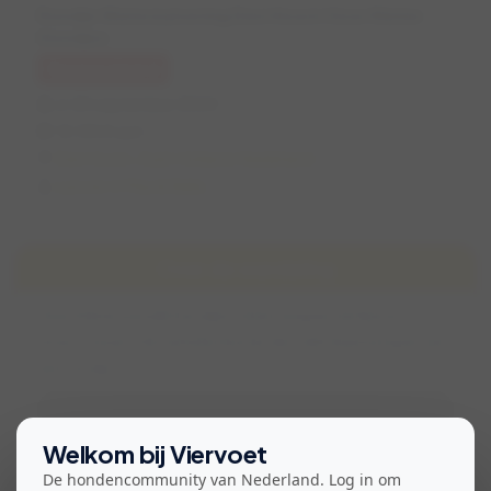
Rondje Waterzuivering Den Hoorn Voor Kleine
Hondjes
Geannuleerd
vr 20 september 2024
12:00 (1 uur)
Den Hoorn, Zuid-Holland, Nederland
Lara en 🐶 Max & Bella
Over de wandeling
Voor kleine sociale hondjes. Geen loopse teefjes en
intacte reuen. Verzamelen bij Van der Valk daarna lopen we
een rondje.
Bekijk voorwaarden voor deelname
Welkom bij Viervoet
De hondencommunity van Nederland. Log in om