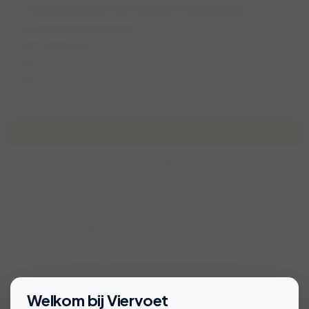
rondwandeling Voorsterbos Kraggenburg
za 13 december 2025
11:00 (1 uur)
Kraggenburg, Flevoland, Nederland
Christine
Over de wandeling
Duur : 4 km , ruim 1 uur. (Losloopgebied)
Start op de parkeerplaats aan de achterkant van,
Restaurant Buitengewoon de Voorst
Leemringweg 29
8317 RD Kraggenburg.
Voor het 5km bord rechtsaf .linkerkant het restaurant ,
rechtdoor het parkeerterrein.
Bekijk voorwaarden voor deelname
Welkom bij Viervoet