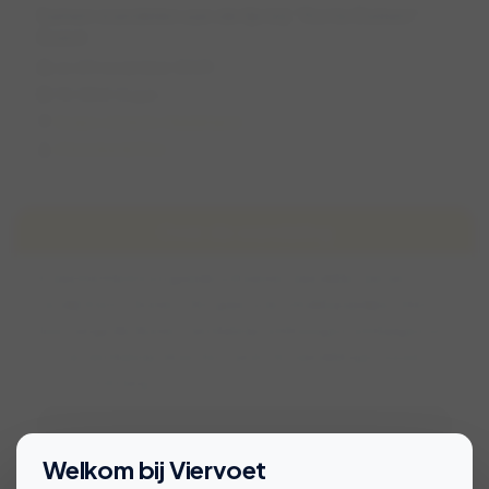
Samen wandelen aan de lijn bij “Korte Duinen”,
Soest
zo 23 november 2025
10:00 (1,5 uur)
Soest, Utrecht, Nederland
Christine & Finn
Over de wandeling
In warme kleren en goede schoenen wandelen we een
rondje Korte Duinen. Het gaat over smalle paadjes in het
bos, langs de duinen, een beetje omhoog en omlaag en af
en toe een beetje door het zand. De wandeling is tussen
4,5 en 5 km lang.
Bekijk voorwaarden voor deelname
Welkom bij Viervoet