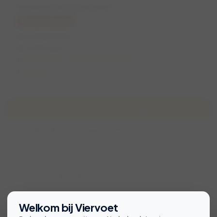
Slangenburg Doetinchem
Geannuleerd
za 19 juli 2025
11:00 (1 uur)
Doetinchem, Gelderland, Nederland
Desiree
Over de wandeling
Wandeling door losloopgebied bij de slangenburg
Max 2 honden per begeleider
Parkeren aan de abdijlaan
Bekijk voorwaarden voor deelname
Welkom bij Viervoet