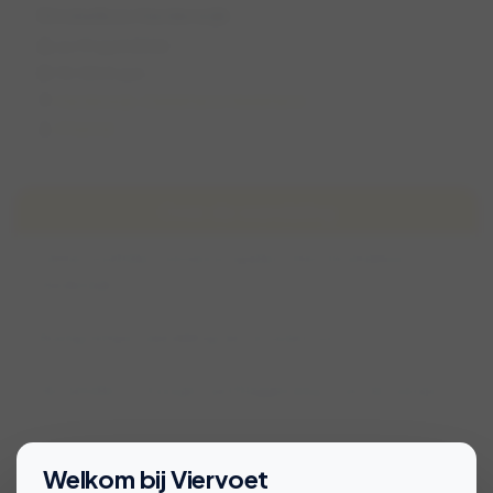
Strokelbos Harderwijk
zo 19 april 2026
10:00 (1 uur)
Harderwijk, Gelderland, Nederland
Chantal
Over de wandeling
Lekker snuffelen, rennen en spelen in het Strokelbos
Harderwijk.
Rustig tempo, wandeling van circa een uur.
Verzamelen ter hoogte van Plaggenweg 2, zie viervoetpin.
Bekijk voorwaarden voor deelname
Welkom bij Viervoet