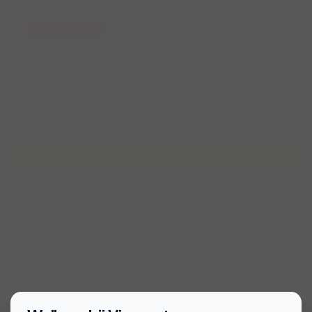
Strokelbos Harderwijk
Geannuleerd
zo 26 april 2026
10:30 (1 uur)
Harderwijk, Gelderland, Nederland
Chantal
Over de wandeling
Lekker snuffelen, rennen en spelen in het Strokelbos
Harderwijk.
Rustig tempo, wandeling van circa een uur.
Verzamelen ter hoogte van Plaggenweg 2, zie viervoetpin.