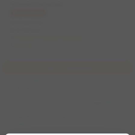
Strokelbos Harderwijk
Geannuleerd
di 7 april 2026
16:00 (1 uur)
Harderwijk, Gelderland, Nederland
Chantal
Over de wandeling
Samen snuffelen en rennen door het Strokelbos
Harderwijk.
Parkeren en aanvang aan het eind van de Plaggenweg (nr 2).
Graag lekkers geven aan eigen hond i.v.m. voorkomen van
bedelen/dieet.