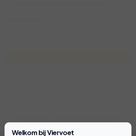
Verjaardag Bailey op de Wageningse berg
zo 7 juli 2024
13:30 (1 uur)
Wageningen, Gelderland, Nederland
Lauren & Bailey
Over de wandeling
We wandelen deze wandeling van Komoot
https://www.komoot.nl/tour/1468332321?ref=atd
Het is 2,7 km een mooie afstand van ongeveer 45 a 50
minuten.
Bailey wordt op 7 juli 3 jaar.
Wie viert haar verjaardag mee? 🥳🥳
Bekijk voorwaarden voor deelname
Welkom bij Viervoet