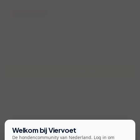
Wisentbos Dronten
Geannuleerd
di 27 januari 2026
10:00 (1 uur)
Dronten, Flevoland, Nederland
Chantal
Over de wandeling
Een rustige wandeling om het bos af te snuffelen en samen
te rennen en spelen.
Start bij de parkeerplaats.
Bekijk voorwaarden voor deelname
Welkom bij Viervoet
De hondencommunity van Nederland. Log in om