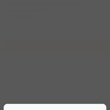
Zand en waterpret bij De Berendonck
zo 16 november 2025
11:30 (1 uur)
Wijchen, Gelderland, Nederland
Ellie
Over de wandeling
Even lekker de hondjes los bij de Berendonck.
Wie gaat er mee?
Liever geen speeltje meenemen zodat de hinden met
elkaar kunnen spelen en rennen
Ik sta bij parkeerplaats D
Bekijk voorwaarden voor deelname