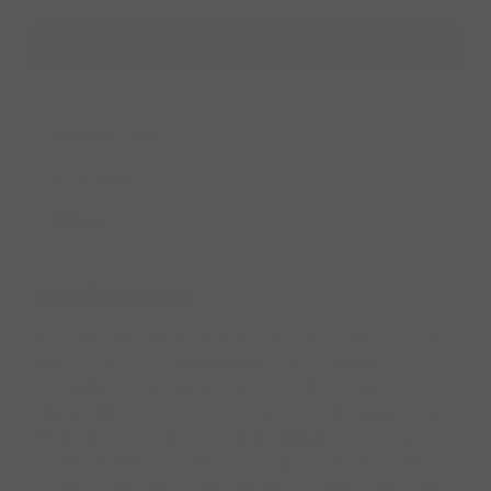
Informatie
Foto's
Wandelroutes
Ervaringen
Beheer
Over Buitenhout
Ben je op zoek naar een groene oase in het zuidoosten van
Almere? Dan is Losloopgebied Buitenhout dé plek voor jou!
Dit stadsbos tussen Almere-Buiten en de A6 is perfect voor
iedereen die even tot rust wil komen. Door de ligging tussen
Almeerderhout en de Oostvaardersplassen is er een grote
variatie aan planten en dieren te vinden. En het beste nieuws?
Honden mogen hier het hele jaar door loslopen! Natuurlijk