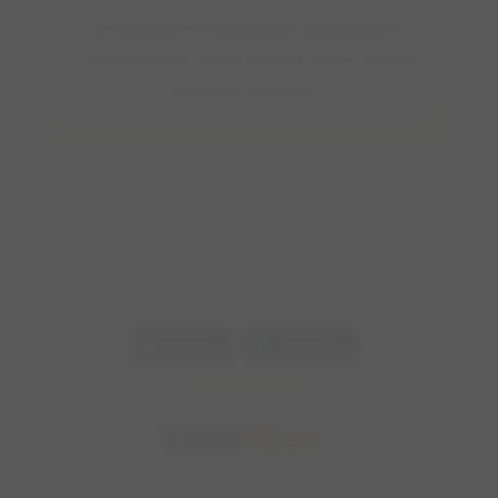
Graag zelfs! Heb je een wijziging of
verbetering? Geef dit dan door via het
tabblad "Beheer".
De getoonde informatie is afkomstig van de community en wordt met
zorg beheerd. Viervoet aanvaardt geen aansprakelijkheid voor
eventuele onjuistheden. Gebruik de verstrekte informatie altijd op
eigen verantwoordelijkheid.
Pers & Media