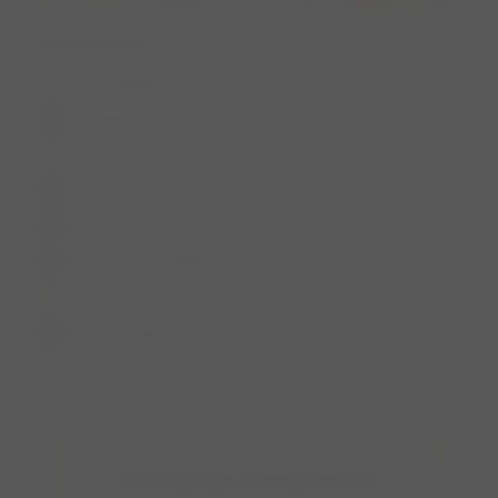
Faciliteiten
Losloopgebied
Omheind
Horeca
Zwemwater
Aanlijnplicht
Rolstoelvriendelijk
Ruiterpaden
Mountainbike routes
Wijziging doorgeven?