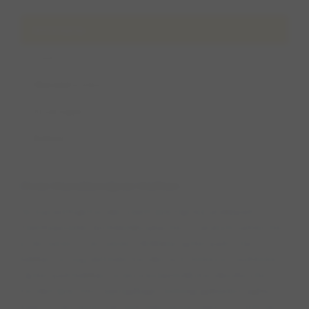
Informatie
Foto's
Wandelroutes
Ervaringen
Beheer
Over Hondenvijver Holten
Deze prachtige honden zwemvijver ligt bij Landal park
Twenhaarsveld. Een heerlijke plas met strand om samen met
je viervoeter te vertoeven! Verblijf je op het park? Dan
hebben ze nog veel meer honden activiteiten en faciliteiten.
Op het park hebben ze een (verwarmde) hondendouche,
hondenvijver met naastgelegen losloop gebied en agility
baan. Je viervoeter kan ook mee uiteten want er is zelfs een