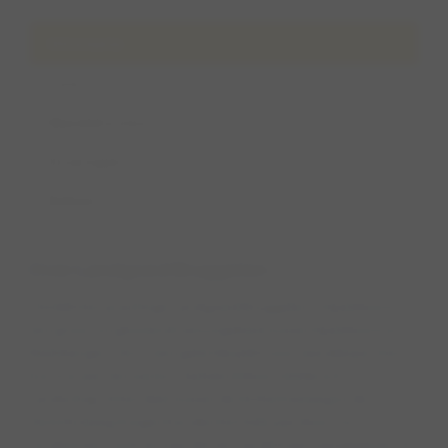
Informatie
Foto's
Wandelroutes
Ervaringen
Beheer
Over Landgoed Bruggelen
Ontdek het prachtige Landgoed Bruggelen in Apeldoorn,
een groot en glooiend natuurgebied tussen Apeldoorn en
Beekbergen. Het is een geliefde plek voor wandelaars met
hun trouwe viervoeters, beheerd door Geldersch
Landschap. In het deel tussen de Arnhemseweg en de
Herenhulweg mogen honden het hele jaar door vrij
rondrennen, ook al staat dit niet op de kaart aangegeven. In