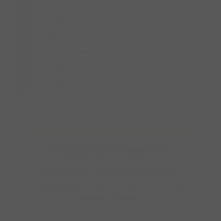
Horeca
Zwemwater
Aanlijnplicht
Rolstoelvriendelijk
Ruiterpaden
Mountainbike routes
Wijziging doorgeven?
Graag zelfs! Heb je een wijziging of
verbetering? Geef dit dan door via het
tabblad "Beheer".