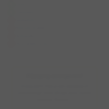
Horeca
Zwemwater
Aanlijnplicht
Rolstoelvriendelijk
Ruiterpaden
Mountainbike routes
Wijziging doorgeven?
Graag zelfs! Heb je een wijziging of
verbetering? Geef dit dan door via het
tabblad "Beheer".