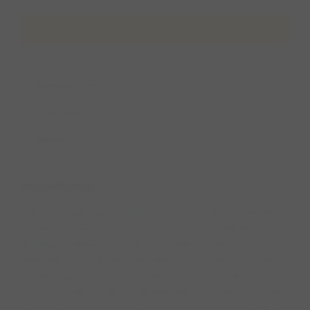
Informatie
Foto's
Wandelroutes
Ervaringen
Beheer
Over Petten
In de prachtige Kop van Noord-Holland vind je een heerlijke
kustlijn van maar liefst 30 kilometer lang, met allerlei
gezellige badplaatsen zoals Den Helder, Huisduinen,
Julianadorp en nog veel meer. Bij het strand van Petten zijn er
wel wat regels voor onze trouwe viervoeters. In de
wintermaanden mogen ze de hele dag vrij rondrennen, maar
vanaf 1 april moeten ze tussen 09:00 en 19:00 uur aan de lijn.