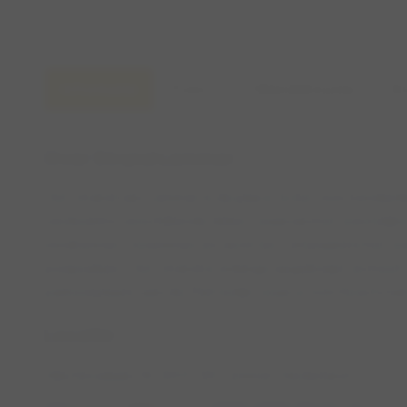
Informatie
Foto's
Wandelroutes
E
Over Strand Lemmer
Het strand van Lemmer is de place to be voor hondenl
verdeeld in verschillende delen, waarvan het westelijke 
rondrennen, zwemmen en ravotten. Uiteraard is het we
poepzakjes. Het strand is onlangs opgeknapt en heef
parkeerplaats aan de Plattedijk, waar je ook Beachclu
Locatie
Villa Novalaan 1B, 8531 HM Lemmer, Nederland