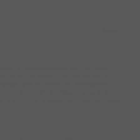
Beheer
 gebied een adembenemend uitzicht. Het strand is
iervoeters. Hier kunnen ze het hele jaar door vrij
andgangers geen last hebben van rondslingerende
den om te leren zwemmen. Parkeren kan op de grote
nd vanaf 10:00 uur en honden zijn er meer dan welkom!