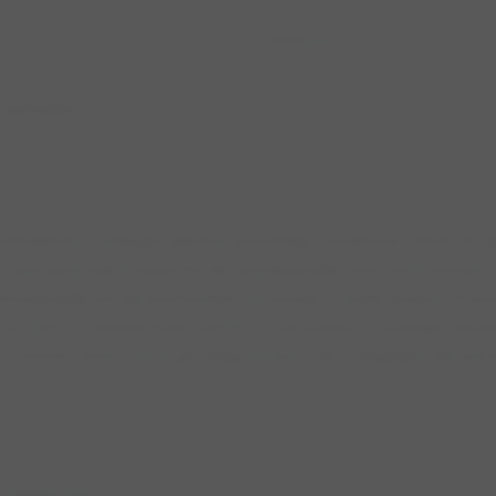
Lemmer
0.0
0
rvaringen
iefhebbers! Gelegen aan het prachtige IJsselmeer, biedt dit
deel speciaal is ingericht als speelparadijs voor onze trouwe v
l belangrijk om de boel netjes te houden, zodat andere str
t nu een U-vormige baai, perfect voor puppy’s en jonge hon
b Lemmer vindt. Deze gezellige beachclub is dagelijks geope