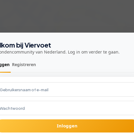
kom bij Viervoet
ondencommunity van Nederland. Log in om verder te gaan.
Kies hoe je Viervoet gebruikt!
oggen
Registreren
Met de app krijg je direct meldingen
over wandelingen, chats en meer!
Download voor iOS
Download voor Android
of
Inloggen