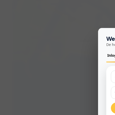
Wel
De h
Inl