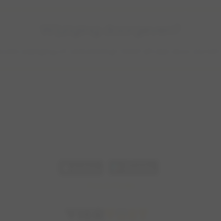
Wijziging doorgeven?
e een wijziging of verbetering? Geef dit dan door via he
omstig van de community en wordt met zorg beheerd. Viervoet aanvaardt geen aa
njuistheden. Gebruik de verstrekte informatie altijd op eigen verantwoordelijkhei
Pers & Media