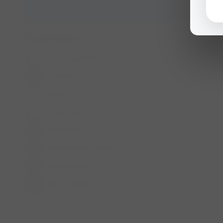
Faciliteiten
Losloopgebied
Omheind
Horeca
Zwemwater
Aanlijnplicht
Rolstoelvriendelijk
Ruiterpaden
Mountainbike routes